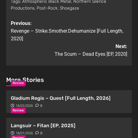
Tags:
Atmospheric Black Metal
,
Northern Silence
Productions
,
Post-Rock
,
Shoegaze
Previous:
Revenge – Strike.Smother.Dehumanize [Full Length,
2020]
Next:
The Scum – Dead Eyes [EP, 2020]
More Stories
Review
Gladium Regis – Quest [Full Length, 2026]
18/02/2026
0
Review
Langsuir – Fitan [EP, 2025]
18/01/2026
0
Review