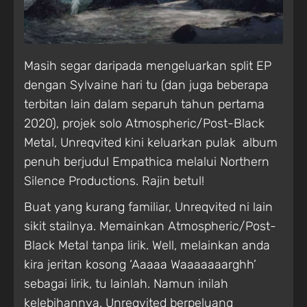
Masih segar daripada mengeluarkan split EP
dengan Sylvaine hari tu (dan juga beberapa
terbitan lain dalam separuh tahun pertama
2020), projek solo Atmospheric/Post-Black
Metal, Unreqvited kini keluarkan pulak album
penuh berjudul Empathica melalui Northern
Silence Productions. Rajin betul!
Buat yang kurang familiar, Unreqvited ni lain
sikit stailnya. Memainkan Atmospheric/Post-
Black Metal tanpa lirik. Well, melainkan anda
kira jeritan kosong ‘Aaaaa Waaaaaaarghh’
sebagai lirik, tu lainlah. Namun inilah
kelebihannya. Unreqvited berpeluang