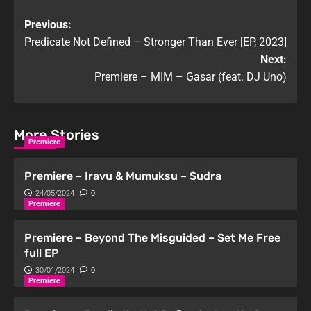
Previous:
Predicate Not Defined – Stronger Than Ever [EP, 2023]
Next:
Premiere – MIM – Gasar (feat. DJ Uno)
More Stories
Premiere
Premiere – Iravu & Mumuksu – Sudra
24/05/2024
0
Premiere
Premiere – Beyond The Misguided – Set Me Free
full EP
30/01/2024
0
Premiere