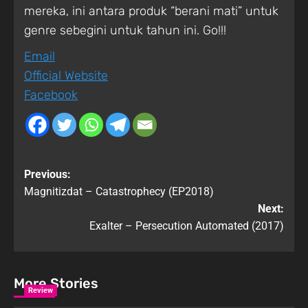
mereka, ini antara produk “berani mati” untuk
genre sebegini untuk tahun ini. Go!!!
Email
Official Website
Facebook
Previous:
Magnitizdat – Catastrophecy (EP2018)
Next:
Exalter – Persecution Automated (2017)
More Stories
Review