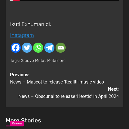
Ikuti Exhuman di:
Instagram
Tags:
Groove Metal
,
Metalcore
Previous:
News – Mascot to release ‘Realiti’ music video
Next:
News – Obscurial to release ‘Heretic’ in April 2024
More Stories
Review