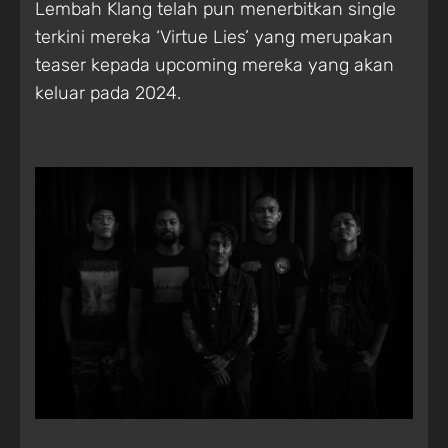
Lembah Klang telah pun menerbitkan single
terkini mereka ‘Virtue Lies’ yang merupakan
teaser kepada upcoming mereka yang akan
keluar pada 2024.