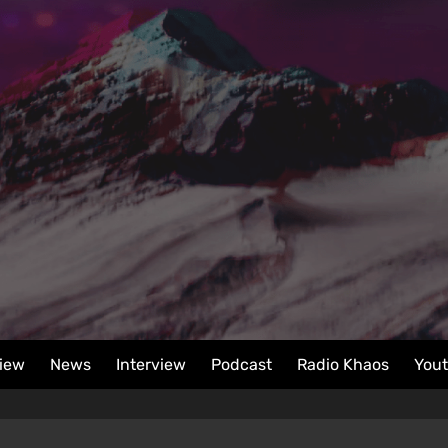
iew
News
Interview
Podcast
Radio Khaos
You