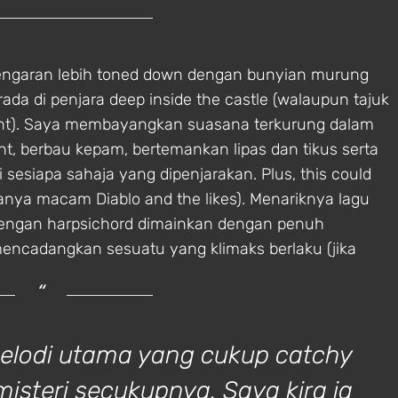
edengaran lebih toned down dengan bunyian murung
a di penjara deep inside the castle (walaupun tajuk
nt). Saya membayangkan suasana terkurung dalam
ht, berbau kepam, bertemankan lipas dan tikus serta
siapa sahaja yang dipenjarakan. Plus, this could
anya macam Diablo and the likes). Menariknya lagu
 dengan harpsichord dimainkan dengan penuh
mencadangkan sesuatu yang klimaks berlaku (jika
melodi utama yang cukup catchy
isteri secukupnya. Saya kira ia