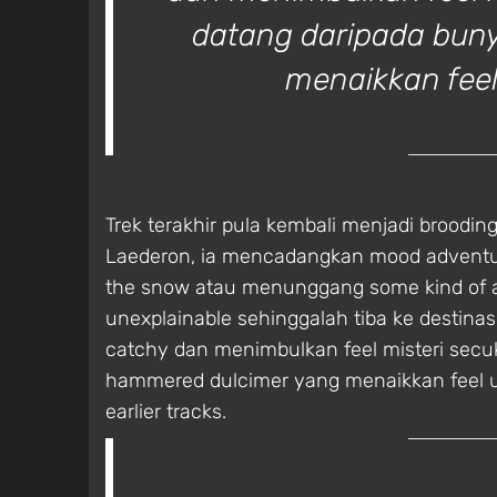
datang daripada bun
menaikkan feel
Trek terakhir pula kembali menjadi broodin
Laederon, ia mencadangkan mood adventure
the snow atau menunggang some kind of a
unexplainable sehinggalah tiba ke destina
catchy dan menimbulkan feel misteri secuk
hammered dulcimer yang menaikkan feel unc
earlier tracks.