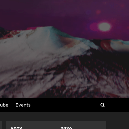
tube
Events
2026
AOTY