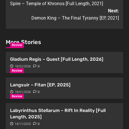
Spire – Temple of Khronos [Full Length, 2021]
Next:
Demon King – The Final Tyranny [EP, 2021]
More Stories
Review
Gladium Regis – Quest [Full Length, 2026]
18/02/2026
0
Review
Langsuir – Fitan [EP, 2025]
18/01/2026
0
Review
Labyrinthus Stellarum – Rift In Reality [Full
Length, 2025]
14/11/2025
0