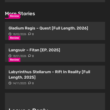
More Stories
Review
Gladium Regis – Quest [Full Length, 2026]
18/02/2026
0
Review
Langsuir – Fitan [EP, 2025]
18/01/2026
0
Review
Labyrinthus Stellarum – Rift In Reality [Full
Length, 2025]
14/11/2025
0