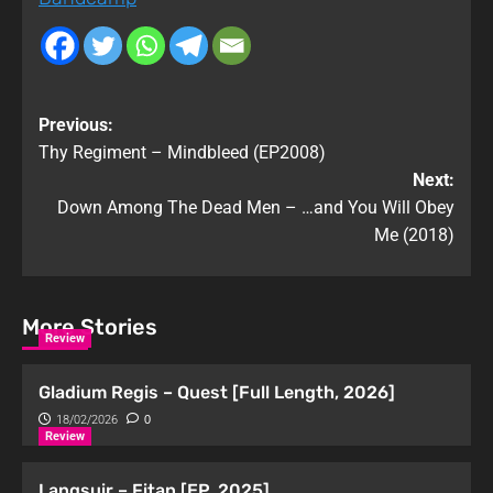
Previous:
Thy Regiment – Mindbleed (EP2008)
Next:
Down Among The Dead Men – …and You Will Obey
Me (2018)
More Stories
Review
Gladium Regis – Quest [Full Length, 2026]
18/02/2026
0
Review
Langsuir – Fitan [EP, 2025]