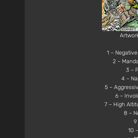
Artwork
1 – Negative
2 – Manda
3 – 
4 – Na
5 – Aggressiv
6 – Invo
7 – High Alt
8 – N
9
10 