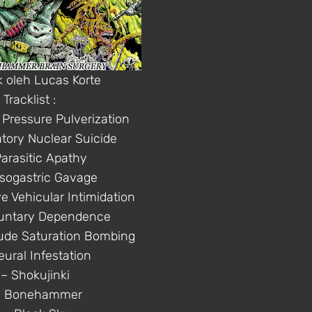
 oleh Lucas Korte
Tracklist :
 Pressure Pulverization
tory Nuclear Suicide
Parasitic Apathy
sogastric Gavage
e Vehicular Intimidation
luntary Dependence
itude Saturation Bombing
eural Infestation
 – Shokujinki
– Bonehammer