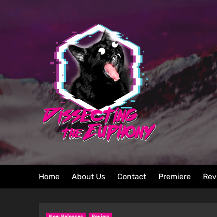
Home
About Us
Contact
Premiere
Rev
New Releases
Review