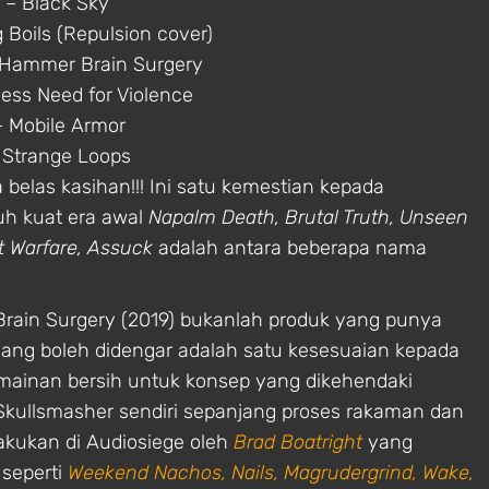
1 – Black Sky
g Boils (Repulsion cover)
 Hammer Brain Surgery
less Need for Violence
– Mobile Armor
 Strange Loops
 belas kasihan!!! Ini satu kemestian kepada
uh kuat era awal
Napalm Death, Brutal Truth, Unseen
ct Warfare, Assuck
adalah antara beberapa nama
Brain Surgery (2019) bukanlah produk yang punya
ang boleh didengar adalah satu kesesuaian kepada
ermainan bersih untuk konsep yang dikehendaki
Skullsmasher sendiri sepanjang proses rakaman dan
akukan di Audiosiege oleh
Brad Boatright
yang
 seperti
Weekend Nachos, Nails, Magrudergrind, Wake,