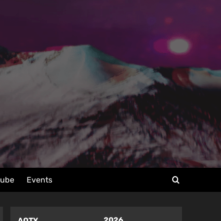
tube
Events
2026
AOTY