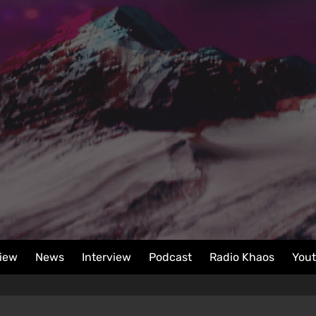
iew
News
Interview
Podcast
Radio Khaos
You