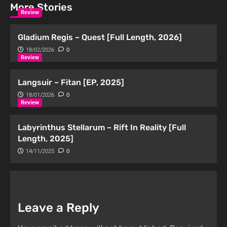
More Stories
Review
Gladium Regis – Quest [Full Length, 2026]
18/02/2026
0
Review
Langsuir – Fitan [EP, 2025]
18/01/2026
0
Review
Labyrinthus Stellarum – Rift In Reality [Full
Length, 2025]
14/11/2025
0
Leave a Reply