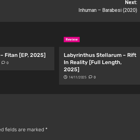
Next:
Inhuman – Barabesi (2020)
Review
– Fitan [EP, 2025]
Labyrinthus Stellarum – Rift
In Reality [Full Length,
0
2025]
14/11/2025
0
d fields are marked
*