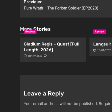
Previous:
Pure Wrath – The Forlorn Soldier (EP2020)
More Stories
Review
Review
Gladium Regis – Quest [Full
Langsuir 
Length, 2026]
18/01/2026
18/02/2026
0
Leave a Reply
Your email address will not be published.
Require