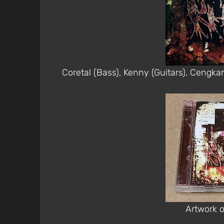
Coretal (Bass), Kenny (Guitars), Cengka
Artwork o