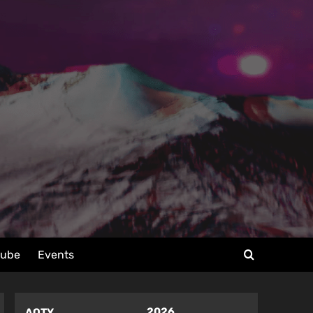
tube
Events
2026
AOTY