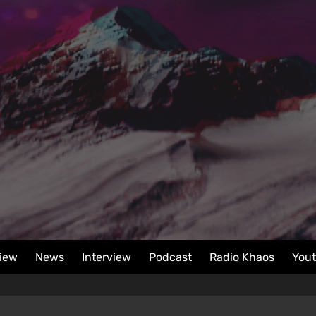
iew
News
Interview
Podcast
Radio Khaos
You