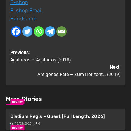
E-shop
E-shop Email
Bandcamp
Previous:
Acathexis – Acathexis (2018)
Next:
Antigone’s Fate – Zum Horizont… (2019)
More Stories
Review
Gladium Regis – Quest [Full Length, 2026]
18/02/2026
0
Review