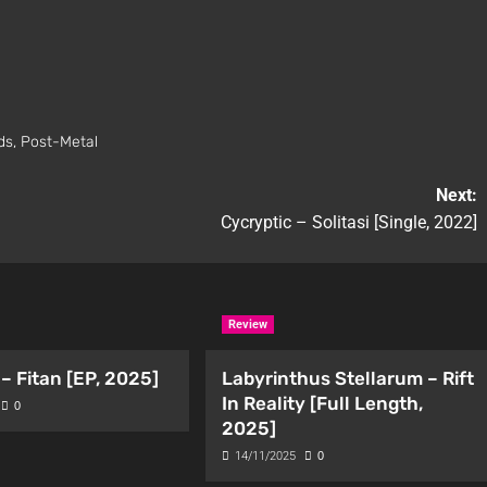
ds
,
Post-Metal
Next:
Cycryptic – Solitasi [Single, 2022]
Review
– Fitan [EP, 2025]
Labyrinthus Stellarum – Rift
In Reality [Full Length,
0
2025]
14/11/2025
0