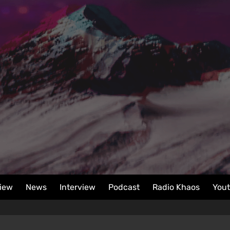
iew
News
Interview
Podcast
Radio Khaos
You