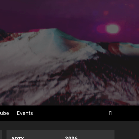
tube
Events
2026
AOTY