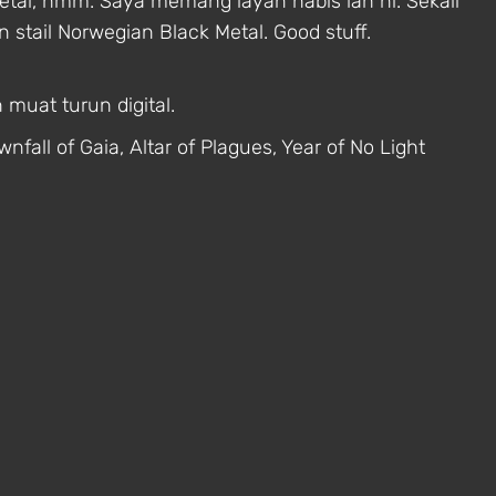
etal, hmm. Saya memang layan habis lah ni. Sekali
stail Norwegian Black Metal. Good stuff.
muat turun digital.
nfall of Gaia, Altar of Plagues, Year of No Light