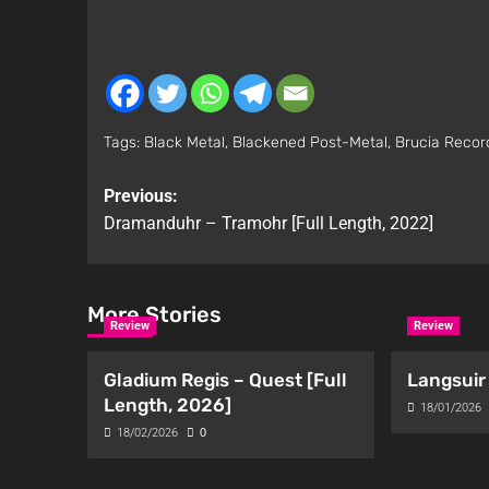
Tags:
Black Metal
,
Blackened Post-Metal
,
Brucia Recor
Previous:
Dramanduhr – Tramohr [Full Length, 2022]
More Stories
Review
Review
Gladium Regis – Quest [Full
Langsuir 
Length, 2026]
18/01/2026
18/02/2026
0