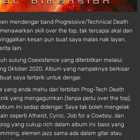
komen mendengar band Progressive/Technical Death
nawarkan skill over the top, tak tercapai akal dan
inggalkan kesan pun buat saya malas nak layan.
rita lain.
uh sulung Coexistence yang diterbitkan melalui
ung Oktober 2020. Album yang nampaknya berkisar
 buat saya tertarik untuk dengar.
 yang anda mahu dari terbitan Prog-Tech Death
knik yang mengagumkan (tanpa perlu over the top),
lbum ini sedap didengar. Saya tak boleh mengelak
in seperti Atheist, Cynic, Job for a Cowboy, dan
g yang cukup rich dalam album ini: bass yang
rumming, elemen jazz sama ada dalam gitar atau