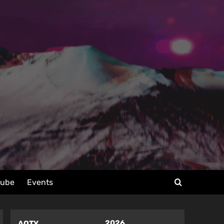
tube
Events
2026
AOTY