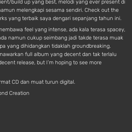
ent/build up yang best, melodi yang ever present di
 namun melengkapi sesama sendiri. Check out the
works yang terbaik saya dengari sepanjang tahun ini.
membawa feel yang intense, ada kala terasa spacey,
 ada namun cukup seimbang jadi takde terasa muak
pa yang dihidangkan tidaklah groundbreaking.
arkan full album yang decent dan tak terlalu
decent release, but I’m hoping to see more
rmat CD dan muat turun digital.
ond Creation