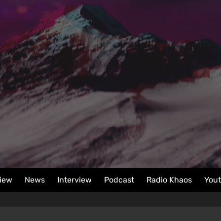
iew
News
Interview
Podcast
Radio Khaos
You