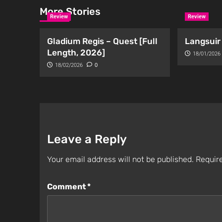
More Stories
Review
Review
Gladium Regis – Quest [Full
Langsuir 
Length, 2026]
18/01/2026
18/02/2026
0
Leave a Reply
Your email address will not be published.
Require
Comment
*