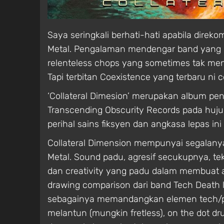
Saya seringkali berhati-hati apabila dire
Metal. Pengalaman mendengar band yang me
relenteless chops yang sometimes tak men
Tapi terbitan Coexistence yang terbaru ni ce
‘Collateral Dimesion’ merupakan album pen
Transcending Obscurity Records pada huj
perihal sains fiksyen dan angkasa lepas ini
Collateral Dimension mempunyai segalanya
Metal. Sound padu, agresif secukupnya, te
dan creativity yang padu dalam membuat a
drawing comparison dari band Tech Death la
sebagainya memandangkan elemen tech/pro
melantun (mungkin fretless), on the dot d