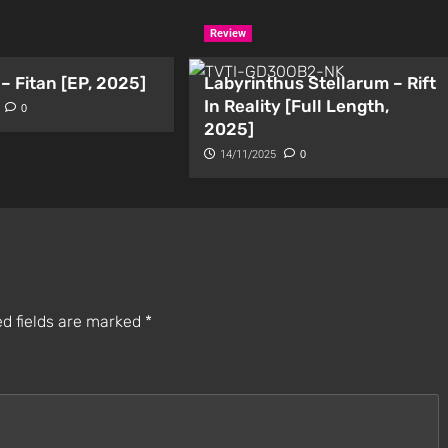
Review
– Fitan [EP, 2025]
Labyrinthus Stellarum – Rift
In Reality [Full Length,
0
2025]
14/11/2025
0
d fields are marked
*