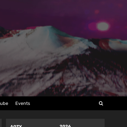
tube
Events
2026
AOTY