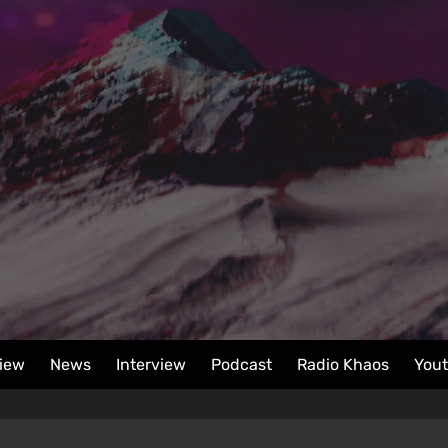
iew
News
Interview
Podcast
Radio Khaos
You