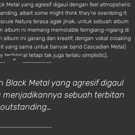
k Metal yang agresif digaul dengan feel atmopsheric
ding, albeit some might think they’re overdoing it
scule Natura terasa agak jinak, untuk sebuah album
alam album ni memang memorable terngiang-ngiang di
m album ini garang dan kreatif, dengan vokal croaking
ait yang sama untuk banyak band Cascadian Metal)
chnical tetapi tak juga terlalu simplistic).
 Black Metal yang agresif digaul
c menjadikannya sebuah terbitan
 outstanding…