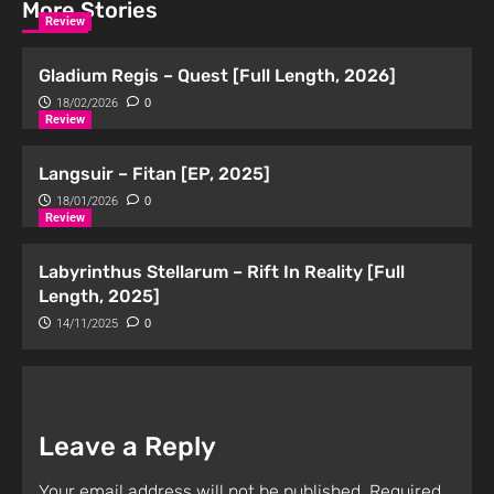
More Stories
Review
Gladium Regis – Quest [Full Length, 2026]
18/02/2026
0
Review
Langsuir – Fitan [EP, 2025]
18/01/2026
0
Review
Labyrinthus Stellarum – Rift In Reality [Full
Length, 2025]
14/11/2025
0
Leave a Reply
Your email address will not be published.
Required