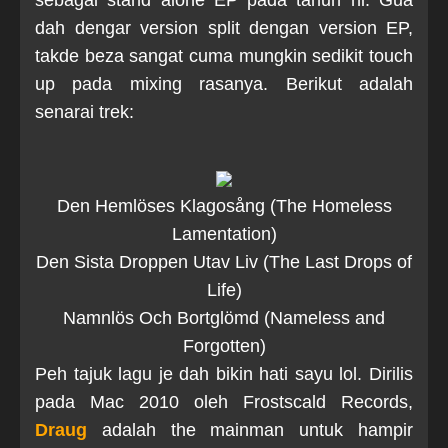
sebagai stand alone EP pada tahun ni. Gua
dah dengar version split dengan version EP,
takde beza sangat cuma mungkin sedikit touch
up pada mixing rasanya. Berikut adalah
senarai trek:
Den Hemlöses Klagosång (The Homeless
Lamentation)
Den Sista Droppen Utav Liv (The Last Drops of
Life)
Namnlös Och Bortglömd (Nameless and
Forgotten)
Peh tajuk lagu je dah bikin hati sayu lol. Dirilis
pada Mac 2010 oleh Frostscald Records,
Draug
adalah the mainman untuk hampir