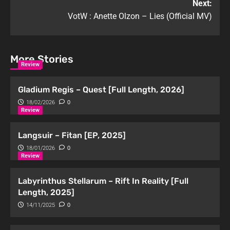
Next:
VotW : Anette Olzon – Lies (Official MV)
More Stories
Review
Gladium Regis – Quest [Full Length, 2026]
18/02/2026
0
Review
Langsuir – Fitan [EP, 2025]
18/01/2026
0
Review
Labyrinthus Stellarum – Rift In Reality [Full
Length, 2025]
14/11/2025
0