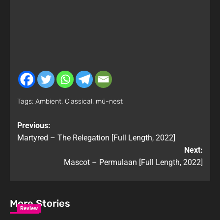
Tags:
Ambient
,
Classical
,
mü-nest
Previous:
Martyred – The Relegation [Full Length, 2022]
Next:
Mascot – Permulaan [Full Length, 2022]
More Stories
Review