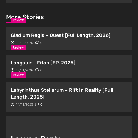
More Stories
Review
Gladium Regis – Quest [Full Length, 2026]
18/02/2026
0
Review
Langsuir – Fitan [EP, 2025]
18/01/2026
0
Review
Labyrinthus Stellarum – Rift In Reality [Full
Length, 2025]
14/11/2025
0