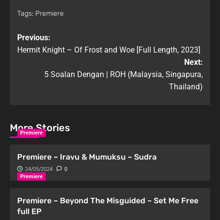
Tags:
Premiere
Previous:
Hermit Knight – Of Frost and Woe [Full Length, 2023]
Next:
5 Soalan Dengan | ROH (Malaysia, Singapura,
Thailand)
More Stories
Premiere
Premiere – Iravu & Mumuksu – Sudra
24/05/2024
0
Premiere
Premiere – Beyond The Misguided – Set Me Free
full EP