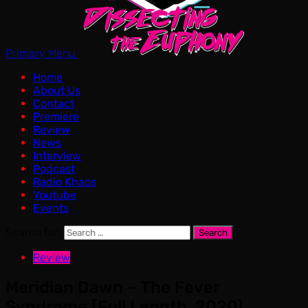
Primary Menu
Home
About Us
Contact
Premiere
Review
News
Interview
Podcast
Radio Khaos
Youtube
Events
Search for:
Review
Meridian Dawn – The Fever
Syndrome [Full Length, 2020]