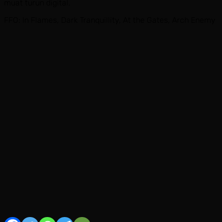
muat turun digital.
FFO: In Flames, Dark Tranquillity, At the Gates, Arch Enemy