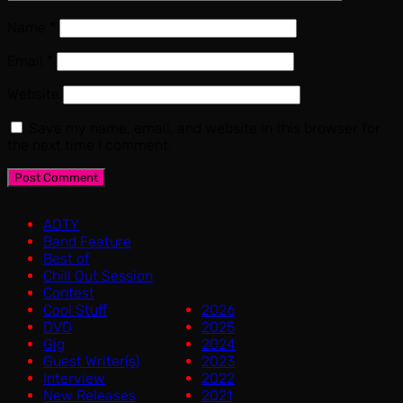
Name
*
Email
*
Website
Save my name, email, and website in this browser for
the next time I comment.
AOTY
Band Feature
Best of
Chill Out Session
Contest
Cool Stuff
2026
DVD
2025
Gig
2024
Guest Writer(s)
2023
Interview
2022
New Releases
2021