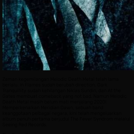
Zaman kegemilangan Melodic Death Metal telah lama
berlalu. In Flames sudah berubah direction, Dark
Tranquillity sudah kehilangan Niklas Sundin, dan At the
Gates membuat comeback yang not bad. Namun Melodic
Death Metal masih belum mati menjelang 2020!
Memperkenalkan Meridian Dawn, sebuah band
keanggotaan pelbagai negara, kini telah mengeluarkan
album penuh pertama berjudul The Fever Syndrom melalui
Seeing Red Records.