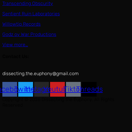
Transcending Obscurity
Sentient Ruin Laboratories
Willowtip Records
Godz ov War Productions
View more…
Contact Us:
dissecting.the.euphony@gmail.com
acebook
Twitter
Instagram
Youtube
Tiktok
Threads
Copyright © 2026 Dissecting the Euphony. All Rights
Reserved