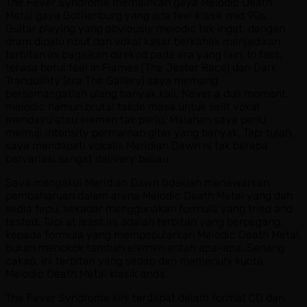
The Fever Syndrome memainkan gaya Melodic Death
Metal gaya Gothenburg yang ada feel klasik mid 90s.
Guitar playing yang obviously melodic tak ingat, dengan
dram dipalu ribut dan vokal kasar berkahak menjadikan
terbitan ini bagaikan direkod pada era yang lain. In fact,
terasa betul feel In Flames (The Jester Race) dan Dark
Tranquillity (era The Gallery) saya memang
bersemangatlah ulang banyak kali. Never a dull moment,
melodic namun brutal takde masa untuk selit vokal
mendayu atau elemen tak perlu. Malahan saya perlu
memuji intensity permainan gitar yang banyak. Tapi tulah,
saya mendapati vokalis Meridian Dawn ni tak berapa
bervariasi sangat delivery beliau.
Saya mengakui Meridian Dawn tidaklah menawarkan
pembaharuan dalam arena Melodic Death Metal yang dah
sedia tepu, sekadar menggunakan formula yang tried and
tested. Tapi at least ini adalah terbitan yang berpegang
kepada formula yang mempopularkan Melodic Death Metal,
bukan menokok tambah elemen entah apa-apa. Senang
cakap, ini terbitan yang sedap dan memenuhi kuota
Melodic Death Metal klasik anda.
The Fever Syndrome kini terdapat dalam format CD dan