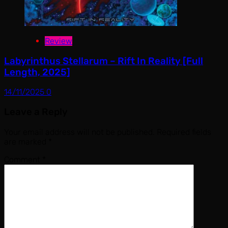
Review
Labyrinthus Stellarum – Rift In Reality [Full
Length, 2025]
14/11/2025
0
Leave a Reply
Your email address will not be published.
Required fields
are marked
*
Comment
*