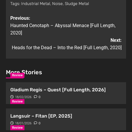
Tags:
Industrial Metal
,
Noise
,
Sludge Metal
Previous:
Haunted Cenotaph – Abyssal Menace [Full Length,
2020]
Next:
Heads for the Dead – Into the Red [Full Length, 2020]
More Stories
Review
Gladium Regis – Quest [Full Length, 2026]
18/02/2026
0
Review
Langsuir – Fitan [EP, 2025]
18/01/2026
0
Review