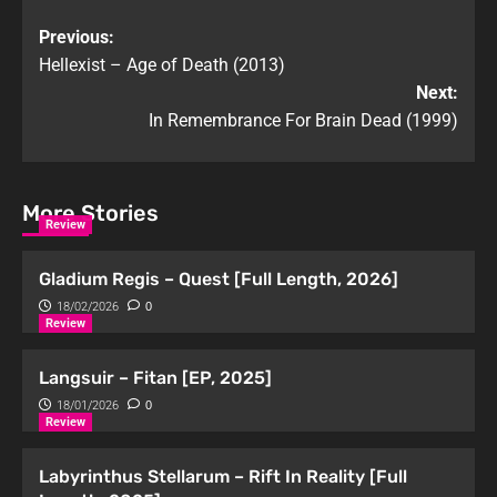
Previous:
Hellexist – Age of Death (2013)
Next:
In Remembrance For Brain Dead (1999)
More Stories
Review
Gladium Regis – Quest [Full Length, 2026]
18/02/2026
0
Review
Langsuir – Fitan [EP, 2025]
18/01/2026
0
Review
Labyrinthus Stellarum – Rift In Reality [Full