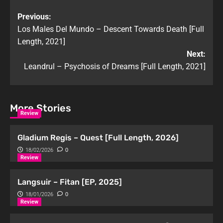
Previous:
Los Males Del Mundo – Descent Towards Death [Full
Length, 2021]
Next:
Leandrul – Psychosis of Dreams [Full Length, 2021]
More Stories
Review
Gladium Regis – Quest [Full Length, 2026]
18/02/2026
0
Review
Langsuir – Fitan [EP, 2025]
18/01/2026
0
Review