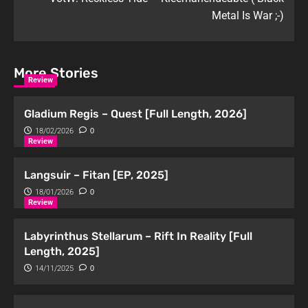
Metal Is War ;-)
More Stories
Review
Gladium Regis – Quest [Full Length, 2026]
18/02/2026
0
Review
Langsuir – Fitan [EP, 2025]
18/01/2026
0
Review
Labyrinthus Stellarum – Rift In Reality [Full
Length, 2025]
14/11/2025
0