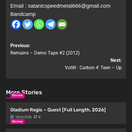
Email :
satanicspeedmetal666@gmail.com
Bandcamp
Previous:
Remains – Demo Tape #2 (2012)
Next:
VotW : Carbon 4′ Teen – Up
More Stories
Review
Gladium Regis – Quest [Full Length, 2026]
18/02/2026
0
Review