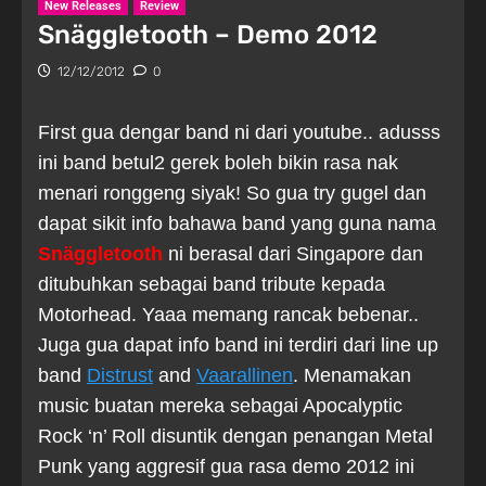
New Releases
Review
Snäggletooth – Demo 2012
12/12/2012
0
First gua dengar band ni dari youtube.. adusss
ini band betul2 gerek boleh bikin rasa nak
menari ronggeng siyak! So gua try gugel dan
dapat sikit info bahawa band yang guna nama
Snäggletooth
ni berasal dari Singapore dan
ditubuhkan sebagai band tribute kepada
Motorhead. Yaaa memang rancak bebenar..
Juga gua dapat info band ini terdiri dari line up
band
Distrust
and
Vaarallinen
. Menamakan
music buatan mereka sebagai Apocalyptic
Rock ‘n’ Roll disuntik dengan penangan Metal
Punk yang aggresif gua rasa demo 2012 ini