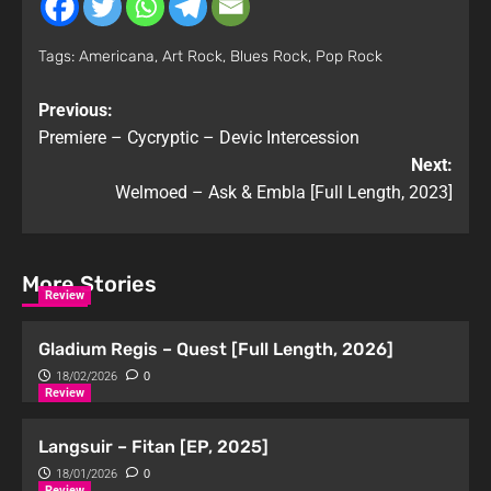
Tags:
Americana
,
Art Rock
,
Blues Rock
,
Pop Rock
Previous:
Premiere – Cycryptic – Devic Intercession
Next:
Welmoed – Ask & Embla [Full Length, 2023]
More Stories
Review
Gladium Regis – Quest [Full Length, 2026]
18/02/2026
0
Review
Langsuir – Fitan [EP, 2025]
18/01/2026
0
Review