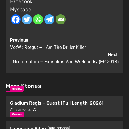
Facebook
Myspace
Previous:
VotW : Rotgut – I Am The Driller Killer
Next:
Necromation – Extinction And Wretchedry (EP 2013)
More Stories
Review
Gladium Regis – Quest [Full Length, 2026]
18/02/2026
0
Review
Langsuir – Fitan [EP, 2025]