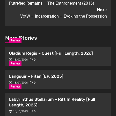
Putrefied Remains – The Enthronement (2016)
Next:
VotW – Incarceration – Evoking the Possession
More Stories
Review
Gladium Regis – Quest [Full Length, 2026]
18/02/2026
0
Review
Langsuir – Fitan [EP, 2025]
18/01/2026
0
Review
Labyrinthus Stellarum – Rift In Reality [Full
Length, 2025]
14/11/2025
0