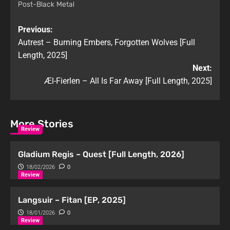
Post-Black Metal
Previous:
Autrest – Burning Embers, Forgotten Wolves [Full
Length, 2025]
Next:
Æl-Fierlen – All Is Far Away [Full Length, 2025]
More Stories
Review
Gladium Regis – Quest [Full Length, 2026]
18/02/2026
0
Review
Langsuir – Fitan [EP, 2025]
18/01/2026
0
Review