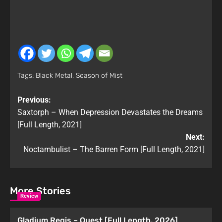
Tags:
Black Metal
,
Season of Mist
Previous:
Saxtorph – When Depression Devastates the Dreams
[Full Length, 2021]
Next:
Noctambulist – The Barren Form [Full Length, 2021]
More Stories
Review
Gladium Regis – Quest [Full Length, 2026]