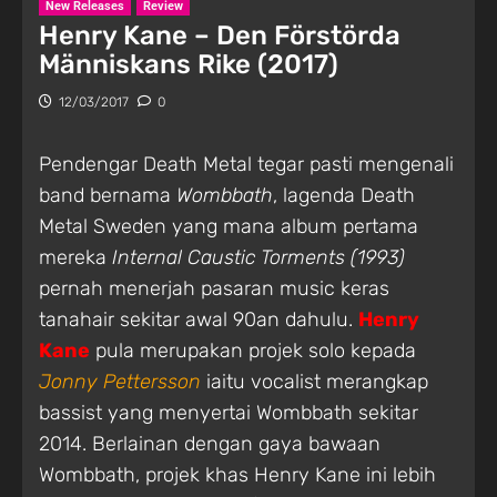
New Releases
Review
Henry Kane – Den Förstörda
Människans Rike (2017)
12/03/2017
0
Pendengar Death Metal tegar pasti mengenali
band bernama
Wombbath
, lagenda Death
Metal Sweden yang mana album pertama
mereka
Internal Caustic Torments (1993)
pernah menerjah pasaran music keras
tanahair sekitar awal 90an dahulu.
Henry
Kane
pula merupakan projek solo kepada
Jonny Pettersson
iaitu vocalist merangkap
bassist yang menyertai Wombbath sekitar
2014. Berlainan dengan gaya bawaan
Wombbath, projek khas Henry Kane ini lebih