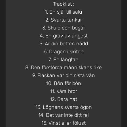
Tracklist :
1. En själ till salu
2. Svarta tankar
3. Skuld och begär
4. En grav av ångest
5. Är din botten nådd
6. Dragen i skiten
7. En längtan
8. Den förstörda människans rike
9. Flaskan var din sista vän
10. Bön för bön
11. Kära bror
12. Bara hat
13. Lögnens svarta ögon
14. Det var inte ditt fel
15. Vinst eller fölust