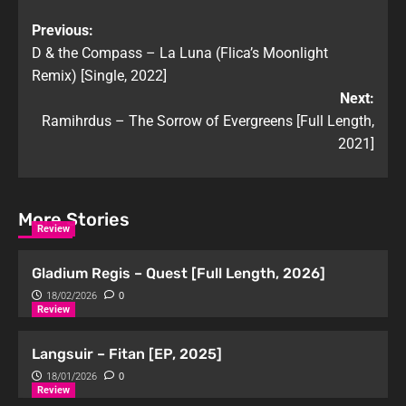
Previous:
D & the Compass – La Luna (Flica’s Moonlight
Remix) [Single, 2022]
Next:
Ramihrdus – The Sorrow of Evergreens [Full Length,
2021]
More Stories
Review
Gladium Regis – Quest [Full Length, 2026]
18/02/2026
0
Review
Langsuir – Fitan [EP, 2025]
18/01/2026
0
Review