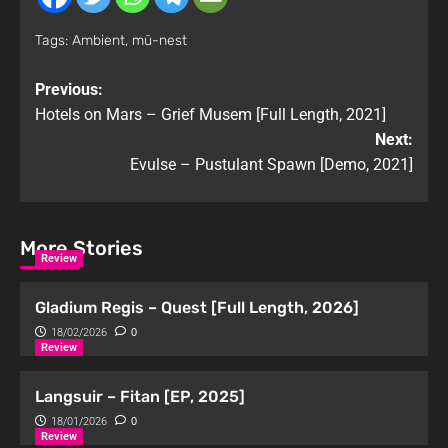
Tags:
Ambient
,
mü-nest
Previous:
Hotels on Mars – Grief Musem [Full Length, 2021]
Next:
Evulse – Pustulant Spawn [Demo, 2021]
More Stories
Review
Gladium Regis – Quest [Full Length, 2026]
18/02/2026
0
Review
Langsuir – Fitan [EP, 2025]
18/01/2026
0
Review