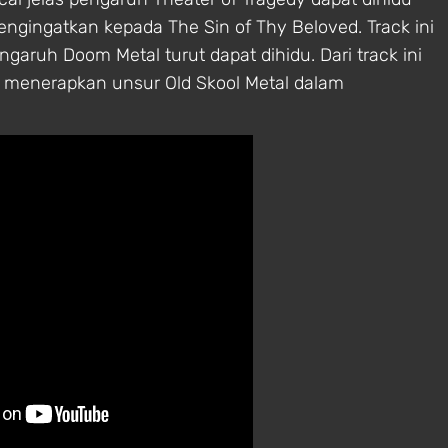
ngingatkan kepada The Sin of Thy Beloved. Track ini
aruh Doom Metal turut dapat dihidu. Dari track ini
g menerapkan unsur Old Skool Metal dalam