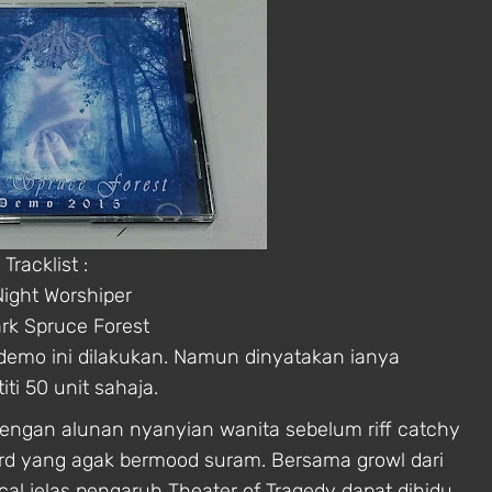
Tracklist :
Night Worshiper
ark Spruce Forest
demo ini dilakukan. Namun dinyatakan ianya
iti 50 unit sahaja.
engan alunan nyanyian wanita sebelum riff catchy
ard yang agak bermood suram. Bersama growl dari
ocal jelas pengaruh Theater of Tragedy dapat dihidu