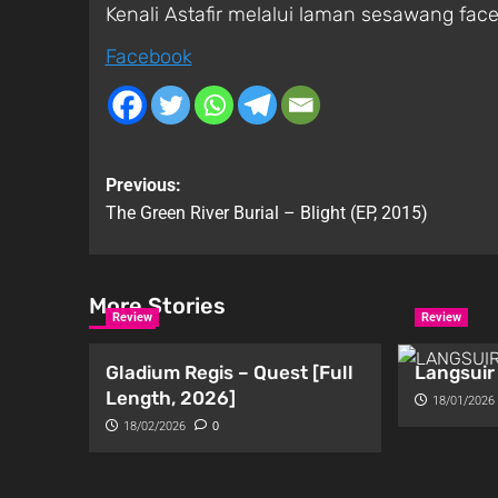
Kenali Astafir melalui laman sesawang fac
Facebook
Previous:
The Green River Burial – Blight (EP, 2015)
More Stories
Review
Review
Gladium Regis – Quest [Full
Langsuir 
Length, 2026]
18/01/2026
18/02/2026
0