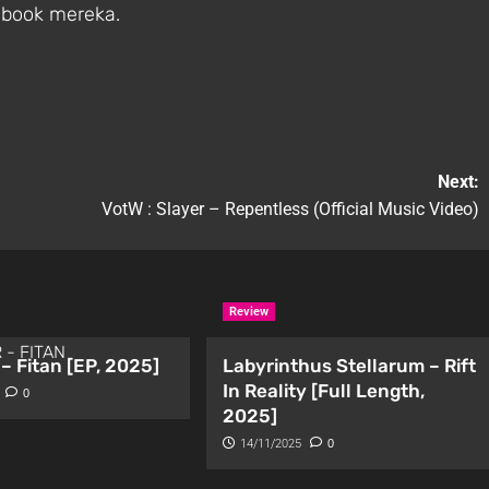
ebook mereka.
Next:
VotW : Slayer – Repentless (Official Music Video)
Review
– Fitan [EP, 2025]
Labyrinthus Stellarum – Rift
In Reality [Full Length,
0
2025]
14/11/2025
0