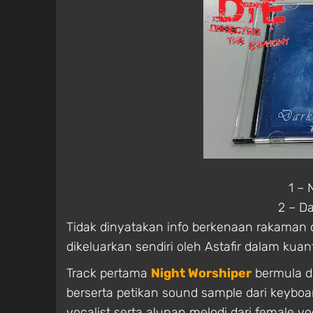
1 – 
2 – D
Tidak dinyatakan info berkenaan rakaman 
dikeluarkan sendiri oleh Astafir dalam kuant
Track pertama
Night Worshiper
bermula d
berserta petikan sound sample dari keybo
vocalist serta alunan melodi dari female v