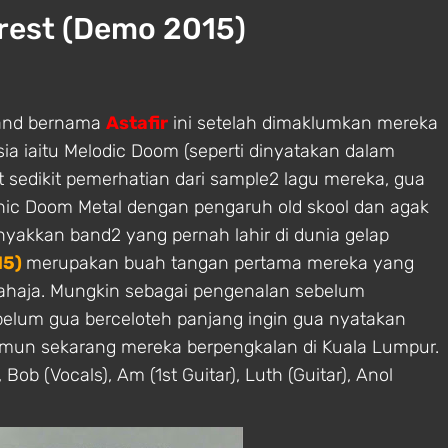
orest (Demo 2015)
band bernama
Astafir
ini setelah dimaklumkan mereka
a iaitu Melodic Doom (seperti dinyatakan dalam
sedikit pemerhatian dari sample2 lagu mereka, gua
ic Doom Metal dengan pengaruh old skool dan agak
yakkan band2 yang pernah lahir di dunia gelap
15)
merupakan buah tangan pertama mereka yang
haja. Mungkin sebagai pengenalan sebelum
ebelum gua berceloteh panjang ingin gua nyatakan
, namun sekarang mereka berpengkalan di Kuala Lumpur.
, Bob (Vocals), Am (1st Guitar), Luth (Guitar
), Anol