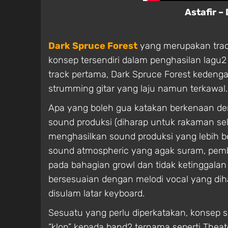
Astafir –
Dark Spruce Forest
yang merupakan track
konsep tersendiri dalam penghasilan lagu
track pertama, Dark Spruce Forest kedenga
strumming gitar yang laju namun terkawal. K
Apa yang boleh gua katakan berkenaan dem
sound produksi (diharap untuk rakaman selep
menghasilkan sound produksi yang lebih be
sound atmospheric yang agak suram, pemb
pada bahagian growl dan tidak ketinggala
bersesuaian dengan melodi vocal yang dihas
disulam latar keyboard.
Sesuatu yang perlu diperkatakan, konsep
“klon” kepada band2 ternama seperti Theate