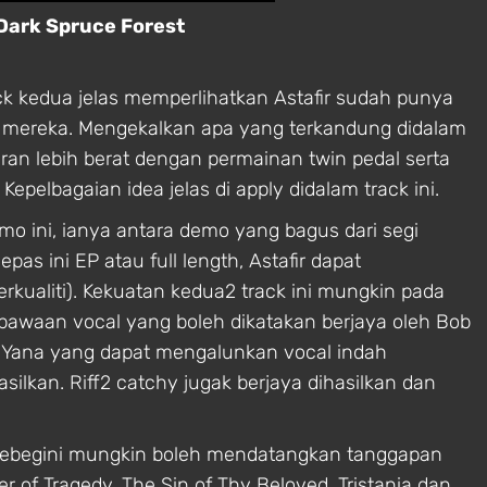
 Dark Spruce Forest
 kedua jelas memperlihatkan Astafir sudah punya
2 mereka. Mengekalkan apa yang terkandung didalam
ran lebih berat dengan permainan twin pedal serta
epelbagaian idea jelas di apply didalam track ini.
o ini, ianya antara demo yang bagus dari segi
as ini EP atau full length, Astafir dapat
rkualiti). Kekuatan kedua2 track ini mungkin pada
awaan vocal yang boleh dikatakan berjaya oleh Bob
n Yana yang dapat mengalunkan vocal indah
ilkan. Riff2 catchy jugak berjaya dihasilkan dan
 sebegini mungkin boleh mendatangkan tanggapan
r of Tragedy, The Sin of Thy Beloved, Tristania dan