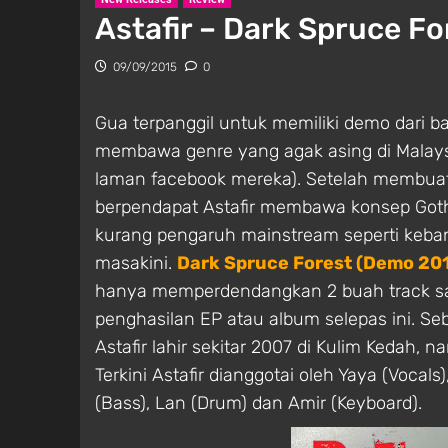
Astafir – Dark Spruce F
09/09/2015
0
Gua terpanggil untuk memiliki demo dari 
membawa genre yang agak asing di Malaysi
laman facebook mereka). Setelah membuat 
berpendapat Astafir membawa konsep Goth
kurang pengaruh mainstream seperti keban
masakini.
Dark Spruce Forest (Demo 20
hanya memperdendangkan 2 buah track sa
penghasilan EP atau album selepas ini. S
Astafir lahir sekitar 2007 di Kulim Kedah
Terkini Astafir dianggotai oleh Yaya (Vocals)
(Bass), Lan (Drum) dan Amir (Keyboard).