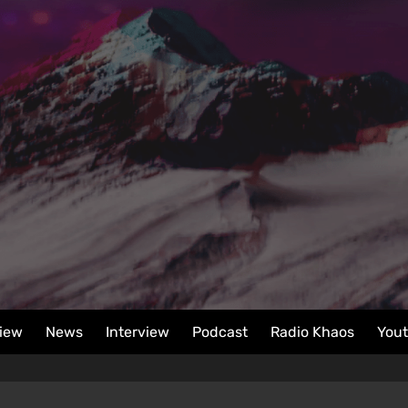
iew
News
Interview
Podcast
Radio Khaos
You