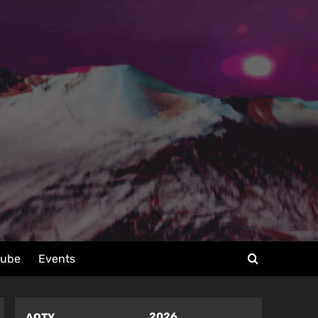
tube
Events
2026
AOTY