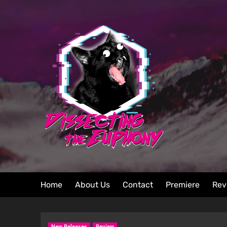
Home
About Us
Contact
Premiere
Rev
New Releases
Review