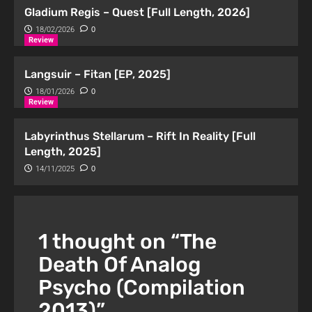
Gladium Regis – Quest [Full Length, 2026]
18/02/2026
0
Review
Langsuir – Fitan [EP, 2025]
18/01/2026
0
Review
Labyrinthus Stellarum – Rift In Reality [Full
Length, 2025]
14/11/2025
0
1 thought on “
The
Death Of Analog
Psycho (Compilation
2013)
”